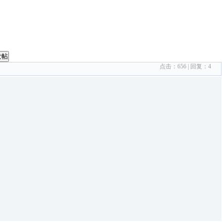
发帖
点击：
656
| 回复：
4