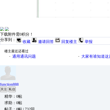
下载附件需0积分！
分享到：
收藏
邀请回答
回复楼主
举报
楼主最近还看过
通用通讯问题
大家有谁知道这
·
·
function888
关注
私信
精华：0帖
求助：0帖
帖子：0帖 | 732回