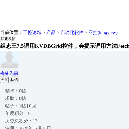
当前位置：
工控论坛
>
产品
>
自动化软件
>
亚控(kingview)
我要发帖
组态王7.5调用KVDBGrid控件，会提示调用方法Fetch
梅林先森
关注
私信
精华：0帖
求助：0帖
帖子：1帖 | 0回
年度积分：0
历史总积分：13
注册：2020年12月18日