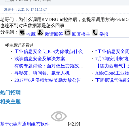
发表于：2021-06-17 11:11:07
老哥们，为什么调用KVDBGrid控件后，会提示调用方法Fetc
也连不到对应数据源是怎么回事
分享到：
收藏
邀请回答
回复楼主
举报
楼主最近还看过
工业信息安全 让ICS为你做点什么
“工业信息安全周之我见”
·
·
浅谈信息安全及解决方案
7月7与安川来“
·
·
有奖专题讨论：面对低压变频故障，老手是这样解决的！
【德力西电气】三
·
·
寻秘笈、填问卷、赢无人机
AbleCloud工业物
·
·
2017年6月份精华帖奖励发放公告
下周据说气温能
·
·
热门招聘
相关主题
基于qt类库通用组态软件
[4219]