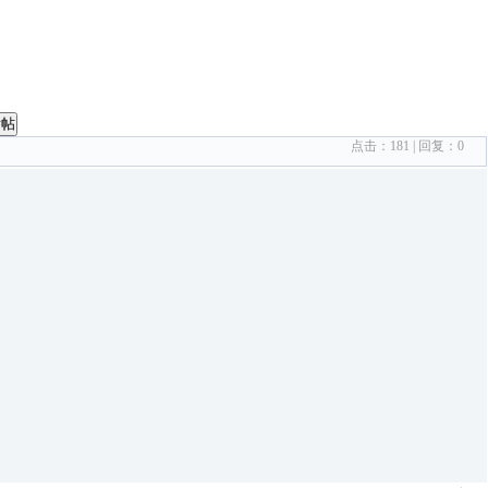
发帖
点击：
181
| 回复：
0