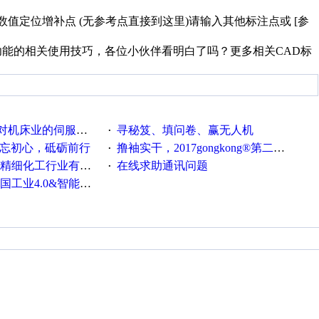
确数值定位增补点 (无参考点直接到这里)请输入其他标注点或 [参
功能的相关使用技巧，各位小伙伴看明白了吗？更多相关CAD标
系统发展，您的期望是什么？
寻秘笈、填问卷、赢无人机
·
不忘初心，砥砺前行
撸袖实干，2017gongkong®第二届智造工程师节正式起航！
·
化工行业有奖调查来袭！
在线求助通讯问题
·
0&智能制造高级培训班通知！