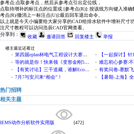
参考点:点取参考点，然后从参考点引出定位线，
点取待增补的标注点的位置或 [参考点(R)]: 按该线方向键入准
考点(R)/撤消上一标注点(U)]:最后回车退出命令。
以上就是今天小编要给大家分享的CAD给排水软件中增补尺寸
注尺寸教程可以访问浩辰CAD官网查看。
分享到：
收藏
邀请回答
回复楼主
举报
楼主最近还看过
第四届eplan杯电气工程设计大赛报名啦！！！
【一起探讨】针对机床业的伺服
·
·
等的就是你！快来领《变形金刚5》观影券
难忘初心参赛:
·
·
【有奖讨论】三千道藏，谁解EcoStruxureMA领域之谜？
有奖问卷-赛默飞精细
·
·
7月7与安川来“相会”！
【暑期-上海】全国工业4.
·
·
热门招聘
相关主题
IEMS动作分析软件实用版
[472]