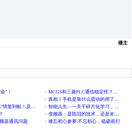
楼主
相会”！
MCGS和三菱PLC通信稳定性？？？
·
真相丨手机是靠什么震动的用了这么多年才知道！
·
帖！及时更新在线研讨会预告
智能人生—一关于碎片化学习，看这一篇就够了！
·
？
变频器：是陈旧的技术，还是未来的幕后英雄？
·
变频器通讯问题
难忘初心参赛:不忘初心，砥砺前行
·