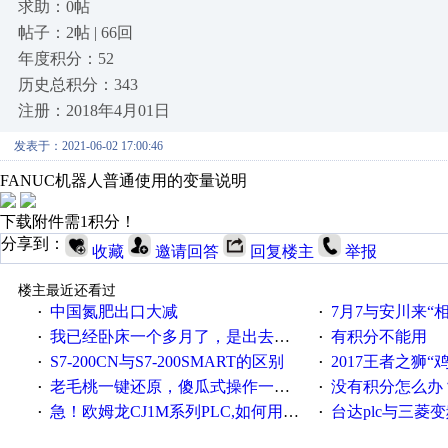
求助：0帖
帖子：2帖 | 66回
年度积分：52
历史总积分：343
注册：2018年4月01日
发表于：2021-06-02 17:00:46
FANUC机器人普通使用的变量说明
下载附件需1积分！
分享到：
收藏
邀请回答
回复楼主
举报
楼主最近还看过
中国氮肥出口大减
7月7与安川来“
·
·
我已经卧床一个多月了，是出去安装机械手在高速遭遇车祸所致:大家工作都要特别注意啊
有积分不能用
·
·
S7-200CN与S7-200SMART的区别
2017王者之狮“鸡”情签到
·
·
老毛桃一键还原，傻瓜式操作一键轻松备份还原；程序为向导式安装，一键即可实现自动备份或还原系统。
没有积分怎么办
·
·
急！欧姆龙CJ1M系列PLC,如何用时间控制变频器。要求时间在组态王中可以自由输入！拜托各位大神了！
台达plc与三菱
·
·