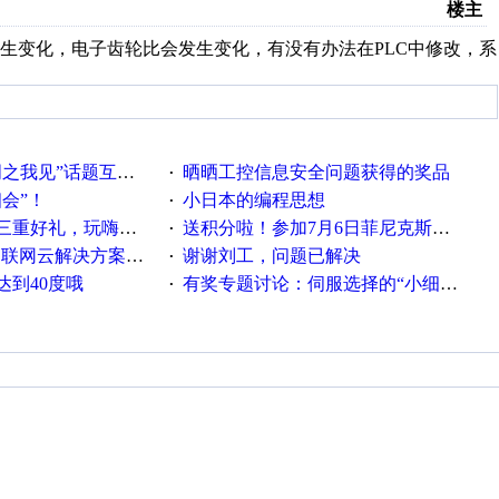
楼主
生变化，电子齿轮比会发生变化，有没有办法在PLC中修改，系
话题互动获奖名单发布公告
晒晒工控信息安全问题获得的奖品
·
相会”！
小日本的编程思想
·
重好礼，玩嗨夏日！
送积分啦！参加7月6日菲尼克斯在线研讨会即得
·
联网云解决方案实践及应用
谢谢刘工，问题已解决
·
达到40度哦
有奖专题讨论：伺服选择的“小细节大学问”奖励公告
·