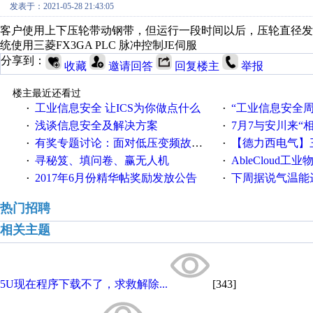
发表于：2021-05-28 21:43:05
客户使用上下压轮带动钢带，但运行一段时间以后，压轮直径发
统使用三菱FX3GA PLC 脉冲控制JE伺服
分享到：
收藏
邀请回答
回复楼主
举报
楼主最近还看过
工业信息安全 让ICS为你做点什么
“工业信息安全周之我见”
·
·
浅谈信息安全及解决方案
7月7与安川来“
·
·
有奖专题讨论：面对低压变频故障，老手是这样解决的！
【德力西电气】三
·
·
寻秘笈、填问卷、赢无人机
AbleCloud工业物
·
·
2017年6月份精华帖奖励发放公告
下周据说气温能
·
·
热门招聘
相关主题
5U现在程序下载不了，求救解除...
[343]