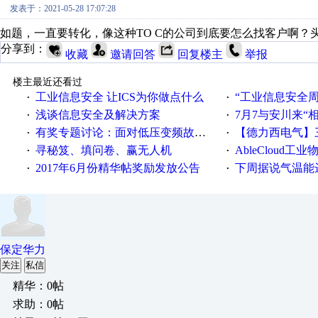
发表于：2021-05-28 17:07:28
如题，一直要转化，像这种TO C的公司到底要怎么找客户啊？
分享到：
收藏
邀请回答
回复楼主
举报
楼主最近还看过
工业信息安全 让ICS为你做点什么
“工业信息安全周之我见”
·
·
浅谈信息安全及解决方案
7月7与安川来“
·
·
有奖专题讨论：面对低压变频故障，老手是这样解决的！
【德力西电气】三
·
·
寻秘笈、填问卷、赢无人机
AbleCloud工业物
·
·
2017年6月份精华帖奖励发放公告
下周据说气温能
·
·
保定华力
关注
私信
精华：0帖
求助：0帖