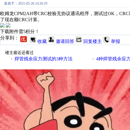
发表于：2021-05-26 14:26:19
欧姆龙CPM2AH带CRC校验无协议通讯程序，测试过OK，C
了现在额CRC计算。
下载附件需5积分！
分享到：
收藏
邀请回答
回复楼主
举报
楼主最近还看过
焊管残余应力测试的3种方法
4种焊管残余应
·
·