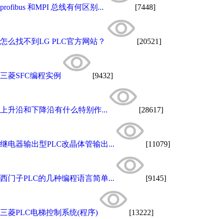
profibus 和MPI 总线有何区别...
[7448]
怎么找不到LG PLC官方网站？
[20521]
三菱SFC编程实例
[9432]
上升沿和下降沿有什么特别作...
[28617]
继电器输出型PLC改晶体管输出...
[11079]
西门子PLC的几种编程语言简单...
[9145]
三菱PLC电梯控制系统(程序)
[13222]