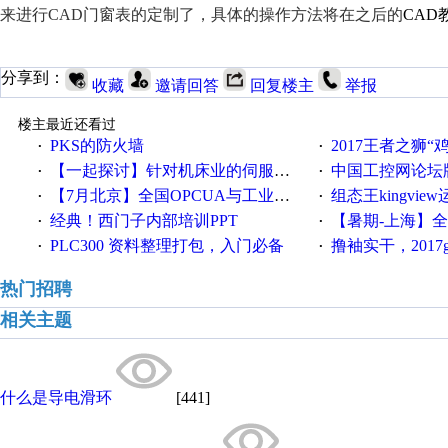
来进行CAD门窗表的定制了，具体的操作方法将在之后的
CAD
分享到：
收藏
邀请回答
回复楼主
举报
楼主最近还看过
PKS的防火墙
2017王者之狮“鸡”情签到
·
·
【一起探讨】针对机床业的伺服系统发展，您的期望是什么？
中国工控网论坛版块
·
·
【7月北京】全国OPCUA与工业互联技术培训班通知！
组态王kingvi
·
·
经典！西门子内部培训PPT
【暑期-上海】全国工业4.
·
·
PLC300 资料整理打包，入门必备
撸袖实干，2017gongkong
·
·
热门招聘
相关主题
什么是导电滑环
[441]