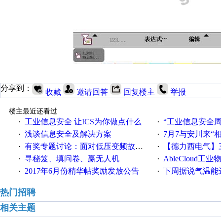
分享到：
收藏
邀请回答
回复楼主
举报
楼主最近还看过
工业信息安全 让ICS为你做点什么
“工业信息安全周之我见”
·
·
浅谈信息安全及解决方案
7月7与安川来“
·
·
有奖专题讨论：面对低压变频故障，老手是这样解决的！
【德力西电气】三
·
·
寻秘笈、填问卷、赢无人机
AbleCloud工业物
·
·
2017年6月份精华帖奖励发放公告
下周据说气温能
·
·
热门招聘
相关主题