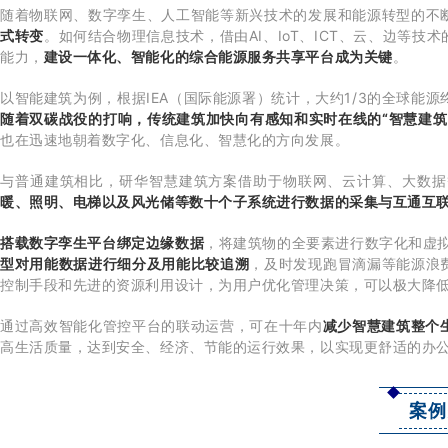
随着物联网、数字孪生、人工智能等新兴技术的发展和能源转型的不
式转变
。如何结合物理信息技术，借由AI、IoT、ICT、云、边等
能力，
建设一体化、智能化的综合能源服务共享平台成为关键
。
以智能建筑为例，根据IEA（国际能源署）统计，大约1/3的全球能
随着双碳战役的打响，传统建筑加快向有感知和实时在线的“智慧建筑
也在迅速地朝着数字化、信息化、智慧化的方向发展。
与普通建筑相比，研华智慧建筑方案借助于物联网、云计算、大数据
暖、照明、电梯以及风光储等数十个子系统进行数据的采集与互通互
搭载数字孪生平台绑定边缘数据
，将建筑物的全要素进行数字化和虚
型对用能数据进行细分及用能比较追溯
，及时发现跑冒滴漏等能源浪
控制手段和先进的资源利用设计，为用户优化管理决策，可以极大降
通过高效智能化管控平台的联动运营，可在十年内
减少智慧建筑整个
高生活质量，达到安全、经济、节能的运行效果，以实现更舒适的办
案例