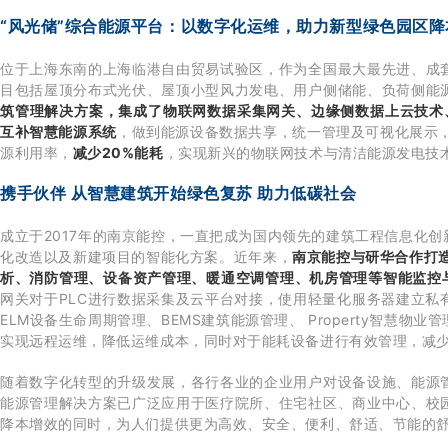
“风光储”综合能源平台：以数字化运维，助力新型绿色园区降
位于上海东南的上海临港自由贸易试验区，作为全国最大最先进、成
目包括屋顶分布式光伏、屋顶小型风力发电、用户侧储能、负荷侧能
筑管理解决方案，集成了物联网数据采集网关、边缘侧数据上云技术、建
互补智慧能源系统
，做到能源设备数据共享，统一管理及可视化展示
源利用率，
减少20%能耗
，实现新兴的物联网技术与清洁能源发电技术
携手伙伴 从智慧建筑开始绿色复苏 助力低碳社会
成立于2017年的南京能控，一直把成为国内领先的建筑工程信息化
化改造以及新建项目的智能化方案。近年来，
南京能控与研华合作打造
析、消防管理、设备资产管理、暖通空调管理、机房管理等智能监控
网关对于PLC进行数据采集及云平台对接，使用轻量化服务器建立私
ELM设备生命周期管理、BEMS建筑能源管理、 Property智慧
实现远程运维，降低运维成本，同时对于能耗设备进行有效管理，减
随着数字化转型的升级发展，各行各业的企业用户对设备设施、能源
能源管理解决方案已广泛应用于医疗院所、住宅社区、商业中心、校
降本增效的同时，为人们提供更为高效、安全、便利、舒适、节能的