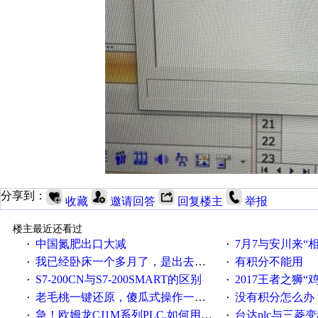
分享到：
收藏
邀请回答
回复楼主
举报
楼主最近还看过
中国氮肥出口大减
7月7与安川来“
·
·
我已经卧床一个多月了，是出去安装机械手在高速遭遇车祸所致:大家工作都要特别注意啊
有积分不能用
·
·
S7-200CN与S7-200SMART的区别
2017王者之狮“鸡”情签到
·
·
老毛桃一键还原，傻瓜式操作一键轻松备份还原；程序为向导式安装，一键即可实现自动备份或还原系统。
没有积分怎么办
·
·
急！欧姆龙CJ1M系列PLC,如何用时间控制变频器。要求时间在组态王中可以自由输入！拜托各位大神了！
台达plc与三菱
·
·