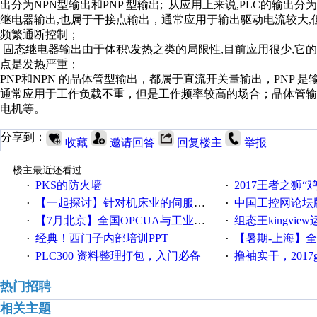
出分为NPN型输出和PNP 型输出; 从应用上来说,PLC的输出分
继电器输出
,也属于干接点输出，通常应用于输出驱动电流较大,
频繁通断控制；
固态继电器输出由于体积
\发热之类的局限性,目前应用很少,它
点是发热严重；
PNP和NPN 的晶体管型输出，都属于直流开关量输出，PNP 
通常应用于工作负载不重，但是工作频率较高的场合；晶体管输
电机等。
分享到：
收藏
邀请回答
回复楼主
举报
楼主最近还看过
PKS的防火墙
2017王者之狮“鸡”情签到
·
·
【一起探讨】针对机床业的伺服系统发展，您的期望是什么？
中国工控网论坛版块
·
·
【7月北京】全国OPCUA与工业互联技术培训班通知！
组态王kingvi
·
·
经典！西门子内部培训PPT
【暑期-上海】全国工业4.
·
·
PLC300 资料整理打包，入门必备
撸袖实干，2017gongkong
·
·
热门招聘
相关主题