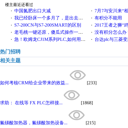
楼主最近还看过
中国氮肥出口大减
7月7与安川来“
·
·
我已经卧床一个多月了，是出去安装机械手在高速遭遇车祸所致:大家工作都要特别注意啊
有积分不能用
·
·
S7-200CN与S7-200SMART的区别
2017王者之狮“鸡”情签到
·
·
老毛桃一键还原，傻瓜式操作一键轻松备份还原；程序为向导式安装，一键即可实现自动备份或还原系统。
没有积分怎么办
·
·
急！欧姆龙CJ1M系列PLC,如何用时间控制变频器。要求时间在组态王中可以自由输入！拜托各位大神了！
台达plc与三菱
·
·
热门招聘
相关主题
如何考核CRM给企业带来的效益...
[233]
求助： 在线等 FX PLC怎样接...
[1868]
氟锑酸加热器，氟锑酸加热设备...
[215]