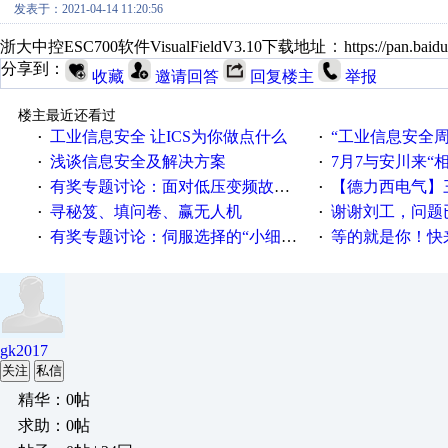
发表于：2021-04-14 11:20:56
：
浙大中控ESC700软件VisualFieldV3.10下载地址
https://pan.ba
分享到：
收藏
邀请回答
回复楼主
举报
楼主最近还看过
工业信息安全 让ICS为你做点什么
“工业信息安全周之我见”
·
·
浅谈信息安全及解决方案
7月7与安川来“
·
·
有奖专题讨论：面对低压变频故障，老手是这样解决的！
【德力西电气】三
·
·
寻秘笈、填问卷、赢无人机
谢谢刘工，问题
·
·
有奖专题讨论：伺服选择的“小细节大学问”奖励公告
等的就是你！快来领
·
·
gk2017
关注
私信
精华：0帖
求助：0帖