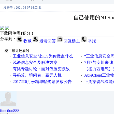
发表于：2021-04-07 14:03:41
自己使用的
NJ So
下载附件需1积分！
分享到：
收藏
邀请回答
回复楼主
举报
楼主最近还看过
工业信息安全 让ICS为你做点什么
“工业信息安全周之我见”
·
·
浅谈信息安全及解决方案
7月7与安川来“
·
·
有奖专题讨论：面对低压变频故障，老手是这样解决的！
【德力西电气】三
·
·
寻秘笈、填问卷、赢无人机
AbleCloud工业物
·
·
2017年6月份精华帖奖励发放公告
下周据说气温能
·
·
function888