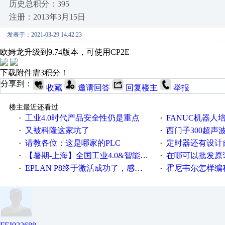
历史总积分：395
注册：2013年3月15日
发表于：2021-03-29 14:42:23
欧姆龙升级到9.74版本，可使用CP2E
下载附件需3积分！
分享到：
收藏
邀请回答
回复楼主
举报
楼主最近还看过
工业4.0时代产品安全性仍是重点
FANUC机器人
·
·
又被科隆这家坑了
西门子300超声波焊
·
·
请教各位：这是哪家的PLC
定时器还有设计
·
·
【暑期-上海】全国工业4.0&智能制造高级培训班通知！
在哪可以批发原装正品
·
·
EPLAN P8终于激活成功了，感谢网上无私的高人！
霍尼韦尔怎样编
·
·