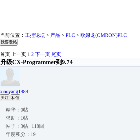
当前位置：
工控论坛
>
产品
>
PLC
>
欧姆龙(OMRON)PLC
我要发帖
首页
上一页
1
2
下一页
尾页
升级CX-Programmer到9.74
xiaoyang1989
关注
私信
精华：0帖
求助：1帖
帖子：3帖 | 118回
年度积分：19