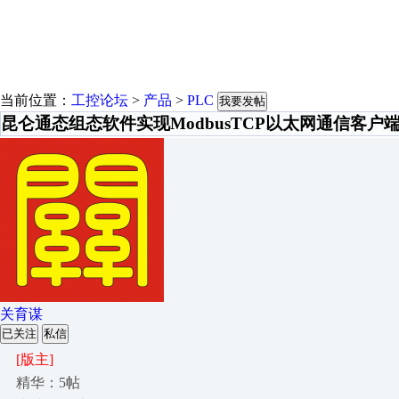
当前位置：
工控论坛
>
产品
>
PLC
我要发帖
昆仑通态组态软件实现ModbusTCP以太网通信客户
关育谋
已关注
私信
[版主]
精华：5帖