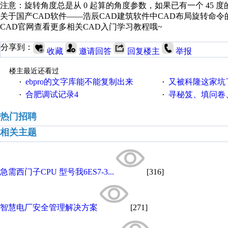
注意：旋转角度总是从
0
起算的角度参数，如果已有一个
45
度
关于国产
CAD
软件——浩辰
CAD
建筑软件中
CAD
布局旋转命令
CAD
官网查看更多相关
CAD
入门学习教程哦
~
分享到：
收藏
邀请回答
回复楼主
举报
楼主最近还看过
ebpro的文字库能不能复制出来
又被科隆这家坑
·
·
合肥调试记录4
寻秘笈、填问卷
·
·
热门招聘
相关主题
急需西门子CPU 型号我6ES7-3...
[316]
智慧电厂安全管理解决方案
[271]