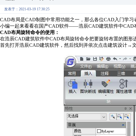
发表于：2021-03-19 17:30:25
CAD
布局是
CAD
制图中常用功能之一，那么各位
CAD
入门学习
小编一起来看看在国产
CAD
软件——浩辰
CAD
建筑软件中
CAD
CAD
布局旋转命令的使用：
在浩辰
CAD
建筑软件中
CAD
布局旋转命令把要旋转布置的图形
首先打开浩辰
CAD
建筑软件，然后找到并依次点击建筑设计→