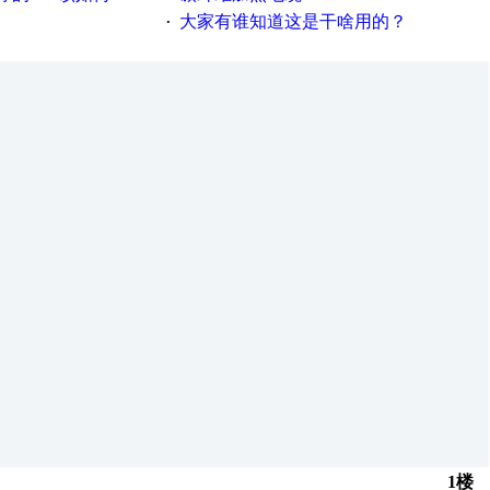
大家有谁知道这是干啥用的？
·
1楼