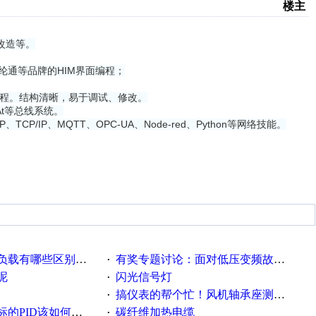
楼主
改造等。
纶通等品牌的HIM界面编程；
编程。结构清晰，易于调试、修改。
erCAt等总线系统。
/IP、MQTT、OPC-UA、Node-red、Python等网络技能。
载有哪些区别？？？
有奖专题讨论：面对低压变频故障，老手是这样解决的！
·
呢
闪光信号灯
·
搞仪表的帮个忙！风机轴承座测振！
·
PID该如何控制呢
碳纤维加热电缆
·