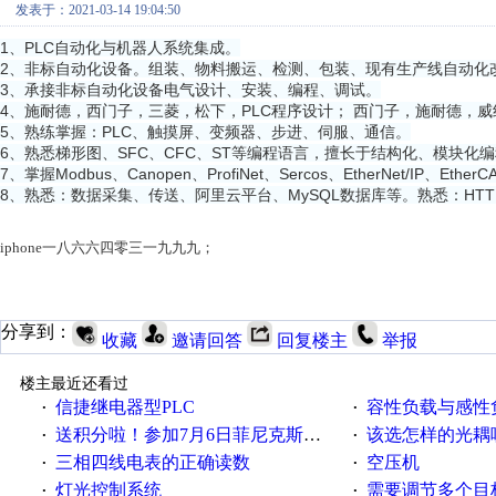
发表于：2021-03-14 19:04:50
1、PLC自动化与机器人系统集成。
2、非标自动化设备。组装、物料搬运、检测、包装、现有生产线自动化
3、承接非标自动化设备电气设计、安装、编程、调试。
4、施耐德，西门子，三菱，松下，PLC程序设计； 西门子，施耐德，威
5、熟练掌握：PLC、触摸屏、变频器、步进、伺服、通信。
6、熟悉梯形图、SFC、CFC、ST等编程语言，擅长于结构化、模块化
7、掌握Modbus、Canopen、ProfiNet、Sercos、EtherNet/IP、Eth
8、熟悉：数据采集、传送、阿里云平台、MySQL数据库等。熟悉：HTTP、TCP
iphone一八六六四零三一九九九；
分享到：
收藏
邀请回答
回复楼主
举报
楼主最近还看过
信捷继电器型PLC
容性负载与感性负
·
·
送积分啦！参加7月6日菲尼克斯在线研讨会即得
该选怎样的光耦
·
·
三相四线电表的正确读数
空压机
·
·
灯光控制系统
需要调节多个目标的
·
·