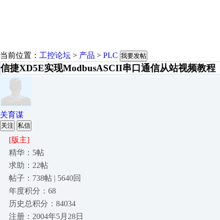
当前位置：
工控论坛
>
产品
>
PLC
我要发帖
信捷XD5E实现ModbusASCII串口通信从站视频教程
关育谋
关注
私信
[版主]
精华：5帖
求助：22帖
帖子：738帖 | 5640回
年度积分：68
历史总积分：84034
注册：2004年5月28日