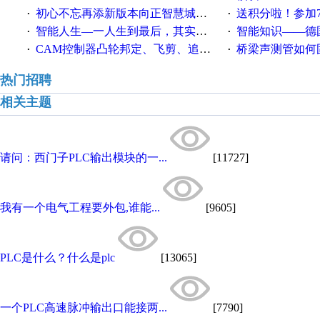
初心不忘再添新版本向正智慧城市云展厅3.0版亮相
送积分啦！参加7月6日
·
·
智能人生—一人生到最后，其实拼的都是人品
智能知识——德国工业崛起过
·
·
CAM控制器凸轮邦定、飞剪、追剪等C功能块
桥梁声测管如何固定
·
·
热门招聘
相关主题
请问：西门子PLC输出模块的一...
[11727]
我有一个电气工程要外包,谁能...
[9605]
PLC是什么？什么是plc
[13065]
一个PLC高速脉冲输出口能接两...
[7790]