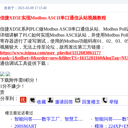
发表于：2021-03-09 17:15:40
信捷XD5E实现Modbus ASCII串口通信从站视频教程
信捷XD5E系列PLC做Modbus ASCII串口通信从站、Modbus 
详细讲解了PLC如何实现Modbus ASCII从站，并使用Modbu
寄存器进行了读写测试，使用的Modbus功能码有01、02、03、05
视频较大，无法上传至论坛，故而发出第三方链接：
https://www.ixigua.com/user_playlist/111268306117?
rank=1&offset=0&order=new&filterTS=1615281160&logTag=
通信调试工具提供下载：
下载附件需0积分！
1分不嫌少！
赏
分享到：
收藏
邀请回答
回复楼主
举报
楼主最近还看过
智能问答——数字工厂、智慧工厂和智能制造三者的区别是什么？
智能问答——数字化工厂与传
·
·
200SMART
模块：224XP+EM223+EM231+EM2
·
·