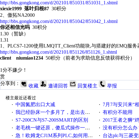
http://bbs.gongkong.com/d/202101/851031/851031_1.shtml
xiexie1999 落叶归根87
30积分
2、傲拓NA2000
http://bbs.gongkong.com/d/202101/851042/851042_1.shtml
你还相信光吗
30积分
1.30（暂缺）
1.31
1、PLCS7-1200使用LMQTT_Client功能块,与搭建好的EMQ服
http://bbs.gongkong.com/d/202101/851126/851126_1.shtml
client niumiao1234
50积分（前者为求助信息反馈获得积分）
1分不嫌少！
赏
分享到：
收藏
邀请回答
回复楼主
举报
楼主最近还看过
中国氮肥出口大减
7月7与安川来“
·
·
我已经卧床一个多月了，是出去安装机械手在高速遭遇车祸所致:大家工作都要特别注意啊
有积分不能用
·
·
S7-200CN与S7-200SMART的区别
2017王者之狮“鸡”情签到
·
·
老毛桃一键还原，傻瓜式操作一键轻松备份还原；程序为向导式安装，一键即可实现自动备份或还原系统。
没有积分怎么办
·
·
急！欧姆龙CJ1M系列PLC,如何用时间控制变频器。要求时间在组态王中可以自由输入！拜托各位大神了！
台达plc与三菱
·
·