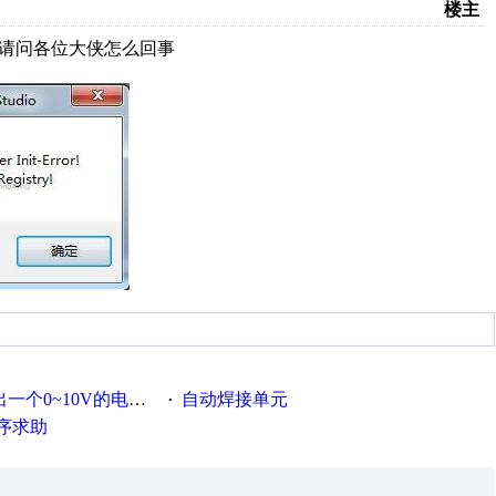
楼主
图，请问各位大侠怎么回事
0~10V的电压控制信号
自动焊接单元
·
序求助