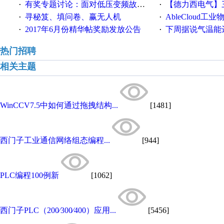
有奖专题讨论：面对低压变频故障，老手是这样解决的！
【德力西电气】三
·
·
寻秘笈、填问卷、赢无人机
AbleCloud工业物
·
·
2017年6月份精华帖奖励发放公告
下周据说气温能
·
·
热门招聘
相关主题
WinCCV7.5中如何通过拖拽结构...
[1481]
西门子工业通信网络组态编程...
[944]
PLC编程100例新
[1062]
西门子PLC（200∕300∕400）应用...
[5456]