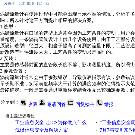
发表于：2021-03-04 11:14:35
涡街流量计在使用过程中可能会出现显示不准的情况，分析了多
响，所以针对这三方面提出相应的解决方案。
1.选型：
涡街流量计在口径的选型上通常会因为工艺条件的变动，用户
量精度。一条涡街管线设计上供几个设备使用，由于工艺部分
原设计选型口径过大，相当于提高了可测的流量下限，工艺管
新改造有时候难度太大，工艺条件的变动只是临时的。
2.安装：
主要是传感器前面的直管段长度不够，影响测量精度。所以涡街
3.参数设置：
涡街流量计通常会由于参数错误，导致仪表指示有误，参数错
示长期不准，实际满度频率
大干
计算的满度频率的使得指示大范
最终确定。一般是需要通过重新标定结合相互比较
确定参数
，解
分享到：
收藏
邀请回答
回复楼主
举报
楼主最近还看过
工业信息安全 让ICS为你做点什么
“工业信息安全周之我见”
·
·
浅谈信息安全及解决方案
7月7与安川来“
·
·