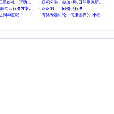
重好礼，玩嗨夏日！
送积分啦！参加7月6日菲尼克斯在线研讨会即得
·
联网云解决方案实践及应用
谢谢刘工，问题已解决
·
达到40度哦
有奖专题讨论：伺服选择的“小细节大学问”奖励公告
·