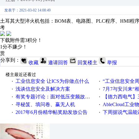
发表于：2021-03-02 14:08:49
土耳其大型淬火机包括：BOM表、电路图、PLC程序、HMI程
考
下载附件需3积分！
1分不嫌少！
赏
分享到：
收藏
邀请回答
回复楼主
举报
楼主最近还看过
工业信息安全 让ICS为你做点什么
“工业信息安全周之我见”
·
·
浅谈信息安全及解决方案
7月7与安川来“
·
·
有奖专题讨论：面对低压变频故障，老手是这样解决的！
【德力西电气】三
·
·
寻秘笈、填问卷、赢无人机
AbleCloud工业物
·
·
2017年6月份精华帖奖励发放公告
下周据说气温能
·
·