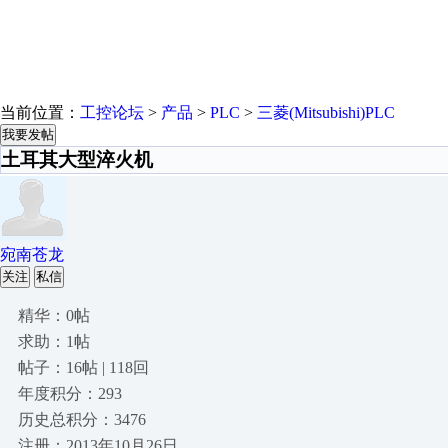
当前位置：
工控论坛
>
产品
>
PLC
>
三菱(Mitsubishi)PLC
我要发帖
土耳其大型淬火机
宛南苍龙
关注
私信
精华：0帖
求助：1帖
帖子：16帖 | 118回
年度积分：293
历史总积分：3476
注册：2013年10月26日