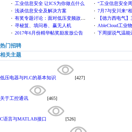
工业信息安全 让ICS为你做点什么
“工业信息安全周之我见”
·
·
浅谈信息安全及解决方案
7月7与安川来“
·
·
有奖专题讨论：面对低压变频故障，老手是这样解决的！
【德力西电气】三
·
·
寻秘笈、填问卷、赢无人机
AbleCloud工业物
·
·
2017年6月份精华帖奖励发放公告
下周据说气温能
·
·
热门招聘
相关主题
低压电器与PLC的基本知识
[427]
关于工控通讯
[465]
C语言与MATLAB接口
[526]