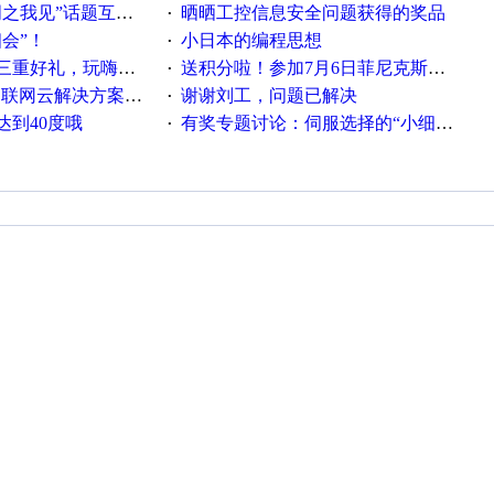
话题互动获奖名单发布公告
晒晒工控信息安全问题获得的奖品
·
相会”！
小日本的编程思想
·
重好礼，玩嗨夏日！
送积分啦！参加7月6日菲尼克斯在线研讨会即得
·
联网云解决方案实践及应用
谢谢刘工，问题已解决
·
达到40度哦
有奖专题讨论：伺服选择的“小细节大学问”奖励公告
·