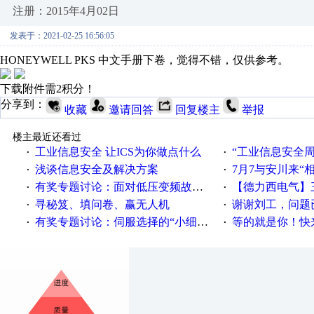
注册：2015年4月02日
发表于：2021-02-25 16:56:05
HONEYWELL PKS 中文手册下卷，觉得不错，仅供参考。
下载附件需2积分！
分享到：
收藏
邀请回答
回复楼主
举报
楼主最近还看过
工业信息安全 让ICS为你做点什么
“工业信息安全周之我见”
·
·
浅谈信息安全及解决方案
7月7与安川来“
·
·
有奖专题讨论：面对低压变频故障，老手是这样解决的！
【德力西电气】三
·
·
寻秘笈、填问卷、赢无人机
谢谢刘工，问题
·
·
有奖专题讨论：伺服选择的“小细节大学问”奖励公告
等的就是你！快来领
·
·