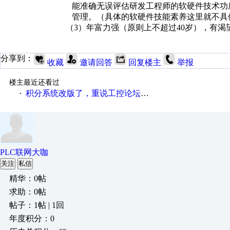
能准确无误评估
研发工程师的软硬件技术功
管理。（具体的软硬件技能素养这里就
不具
（3）
年富力强（原则上不超过
40
岁），有渴
分享到：
收藏
邀请回答
回复楼主
举报
楼主最近还看过
积分系统改版了，重说工控论坛积分那点事儿……
·
PLC联网大咖
关注
私信
精华：0帖
求助：0帖
帖子：1帖 | 1回
年度积分：0