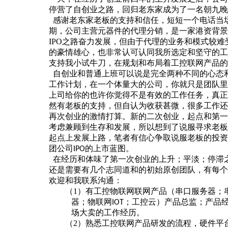
停营了自创业之路，回归老东家成为了一名朝九晚
感谢老东家老板的支持和信任，短短一个电话当
期，公司主营元器件的代理分销，是一家港资背景
IPO
之路奋力发展，但由于代理的业务和模式较难
的豪情雄心，也非常认可认同我所选定和坚守的工
支持我小试牛刀，在规划和布局着工控联网产品的初始轮
自创业和普通上班可以说是完全两种不同的心态
工作计划，在一个体量大的公司，你就只是团队里
上司给你的也许你觉得不是有效的工作任务，真正
然有老板的支持，但自认为收获甚微，很多工作还
再次创业的激情打算。新的二次创业，起点和第一
考虑兼顾到生存和发展，所以想到了说服寻求老板
起点上发展上路，笔者有信心争取说服老板的投资
团公司
的上市蓝图。
IPO
在经历和体味了第一次创业的上升；平淡；停滞
还是需要有几个志同道和的初始原创团队，有每个
欢迎和我联系沟通：
（1）
有工控物联网联网产品（串口服务器；
器；物联网
；工控云）
产品总监；产品
IOT
场大卖的工作经历。
（2）
熟悉工控联网产品研发的流程，硬件平