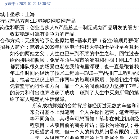
发表于：2021-02-22 18:30:37
城市坐标：上海
行业产品方向
:
工控物联网联网产品
岗位和职责：创业合伙人
&
产品总监
制定规划产品研发的细方
---
收获稳定可靠有竞争力的产品。
合作方式：无投资给予创业原始股
+
基本月薪（备注
前期月薪保
:
招募人简介：笔者从
2009
年桂林电子科技大学硕士毕业至今算起
如今的两娃之父，人生也已来到
不惑的中生之年。回往过去
给
的接纳和照顾，免受在陌生城市的流浪和徘徊！刚工作和
都要排队很久的场景也老在我脑海里浮现，也一直是鞭笞我
年工作时间内经历了技术工程师
---FAE---
产品推广工程师的
迫，笔者在仅仅上班工作两年的短期积累后，凭着初生牛犊
凭着坚守的行业和方向，靠一个人的闯劲和毅力坚持了
年
7
的努力和付出也算收获了成功，赚到了人生中买房所需的第
给了家人稳定的生活保障。
所有成功辉煌的台前背后都经历过无数的辛酸和
来公司基本上就笔者一个人在操作运营，笔者需要
等不同角色，其艰辛可想而知！笔者在创业初期经
程项目，从项目前的商务拜访；需求沟通确认；寻
力旺盛的斗志。但一个人的精力总归是有限的，没
一天，在经历了创业前四年的上升发展之后，公司