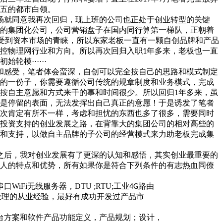
五的都市白领。
场就同意我再次回归，现上班的公司也正处于创业转型的关键
的集团化公司，公司营销盘子在国内同行算第一梯队，正朝着
受到资本市场的青睐，所以东家老板一直有一颗自创品牌和产品
控物理网行业和方向。所以再次回归入职
年多来，老板也一直
1
模······
和感受，笔者体会蛮深，自创可以完全按自己的思路和模式制定
的一份子，你需要遵循公司传统的规章制度和业务模式，完成
按自主意愿和方式来干的事和时间很少。所以回归
1
年多来，虽
是停留的表面，无法发挥出自己真正的意愿！于是诱发了笔者
次肯定有所不一样，考虑和担忧的东西也多了很多，需要同时
投资支持的创业发展之路，在背靠大的集团公司的相对高些的
和支持，以做自主品牌的子公司的经营模式来力助老板完成集
之后，我对创业发展有了更深的认知和感悟，其实创业最重要的
人的特点和优势，所有如果你是符合下列条件的有志热血同僚
串口
WiFi
无线服
务器，
DTU ;RTU;
工业
路由
4G
经理的从业经验，最好有成功开发过产
品市
台方案和软件产
品功能定义，产品规划；设计，