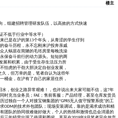
楼主
向，组建招聘管
理研发队伍，以高效的方式快速
证不低于行业中
等水平）
来已是在沪的
第
13
个年头，从青涩的学生仔到
的奋斗历程，永不忘刚来沪投奔亲戚
众人蜗居
在简陋的毛坯房里每晚洗澡
永保奋斗前行的动力源头。短短的两
发展和积累，由于受生存生活压力所
不怕虎的干劲大胆决定自创业发展，
之久，但万幸的是，笔者自认为这些年
一桶金，在沪有了自己的家居住所，
泪水，创业之路异常艰难！，也许说出来大家可能不信，这
7
年
同时充当业务员；
；售前客服；产品经理，甚至仓库发货员
FAE
历过独自一个人对接宝钢集团的“
无人值守报警系统”的工
GPRS
求
的技术外包团队；现场安装调试，靠的是渴求成功和精
ODM
有团队的协同很难做好做大，个人的热情和激情也总会消退的
后三年经营出现了停滞和萎缩，直至在
年
月笔者完全放弃
2019
9