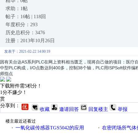
精华：0帖
求助：1帖
帖子：16帖 | 118回
年度积分：293
历史总积分：3476
注册：2013年10月26日
发表于：2021-02-22 14:00:19
因有关台达AS系列PLC在网上资料相当匮乏，现将自己做的项目：医疗自
中型PLC构成，I/O点数达到400多，控制38个轴，PLC用ISPSoft软
师指点
下载附件需5积分！
1分不嫌少！
赏
分享到：
收藏
邀请回答
回复楼主
举报
楼主最近还看过
一氧化碳传感器TGS5042的应用
在密闭场所气体传
·
·