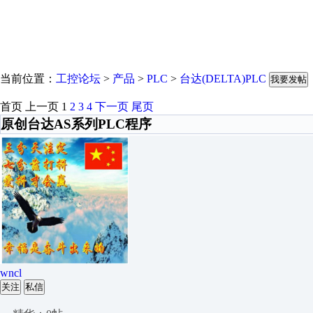
当前位置：
工控论坛
>
产品
>
PLC
>
台达(DELTA)PLC
我要发帖
首页
上一页
1
2
3
4
下一页
尾页
原创台达AS系列PLC程序
wncl
关注
私信