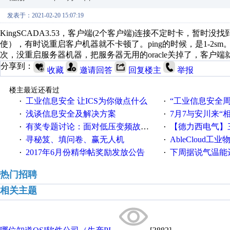
发表于：2021-02-20 15:07:19
KingSCADA3.53，客户端(2个客户端)连接不定时卡，暂
使），有时说重启客户机器就不卡顿了。ping的时候，是1-2
次，没重启服务器机器，把服务器无用的oracle关掉了，客
分享到：
收藏
邀请回答
回复楼主
举报
楼主最近还看过
工业信息安全 让ICS为你做点什么
“工业信息安全周之我见”
·
·
浅谈信息安全及解决方案
7月7与安川来“
·
·
有奖专题讨论：面对低压变频故障，老手是这样解决的！
【德力西电气】三
·
·
寻秘笈、填问卷、赢无人机
AbleCloud工业物
·
·
2017年6月份精华帖奖励发放公告
下周据说气温能
·
·
热门招聘
相关主题