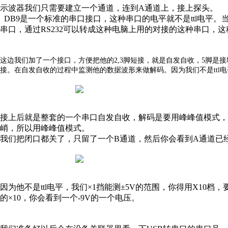
示波器我们只需要建立一个通道，连到
A通道上，接上探头。
DB9是一个标准的串口接口，这种串口的电平就不是ttl电平。当
串口，通过RS232可以转成这种电脑上用的对接的这种串口，
这边我们加了一个接口，方便把他的
2,3脚短接，就是自发自收，5脚是
接。在自发自收的过程中监测他的数据波形来做解码。因为我们不是ttl
接上后就是整套的一个串口自发自收，解码是要用峰峰值模式
峭，所以用峰峰值模式。
我们把闭口都关了，只留了一个
B通道，
然后你会看到
A通道已
因为他不是
ttl电平，我们×1挡能测±5V的范围，你得用X10
的×10，你会看到一个-9V的一个电压。