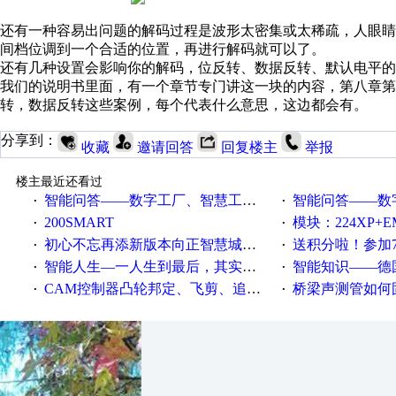
还有一种容易出问题的解码过程是波形太密集或太稀疏，人眼
间档位调到一个合适的位置，再进行解码就可以了。
还有几种设置会影响你的解码，位反转、数据反转、默认电平的
我们的说明书里面，有一个章节专门讲这一块的内容，第八章第
转，数据反转这些案例，每个代表什么意思，这边都会有。
分享到：
收藏
邀请回答
回复楼主
举报
楼主最近还看过
智能问答——数字工厂、智慧工厂和智能制造三者的区别是什么？
智能问答——数字化工厂与传
·
·
200SMART
模块：224XP+EM223+EM231+EM2
·
·
初心不忘再添新版本向正智慧城市云展厅3.0版亮相
送积分啦！参加7月6日
·
·
智能人生—一人生到最后，其实拼的都是人品
智能知识——德国工业崛起过
·
·
CAM控制器凸轮邦定、飞剪、追剪等C功能块
桥梁声测管如何固定
·
·