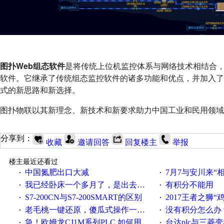
图扑Web组态软件
是将传统上位机监控体系与网络技术相结合
软件。它继承了传统组态监控软件的诸多功能和优点，并加入
式的新思路和新选择。
图扑物联以其新理念、新技术和新要求助力中国工业和民用领域的
分享到：
收藏
邀请回答
回复楼主
举报
楼主最近还看过
中国氮肥出口大减
7月7与安川来“
·
·
我已经卧床一个多月了，是出去安装机械手在高速遭遇车祸所致:大家工作都要特别注意啊
有积分不能用
·
·
S7-200CN与S7-200SMART的区别
2017王者之狮“鸡”情签到
·
·
老毛桃一键还原，傻瓜式操作一键轻松备份还原；程序为向导式安装，一键即可实现自动备份或还原系统。
没有积分怎么办
·
·
急！欧姆龙CJ1M系列PLC,如何用时间控制变频器。要求时间在组态王中可以自由输入！拜托各位大神了！
台达plc与三菱
·
·