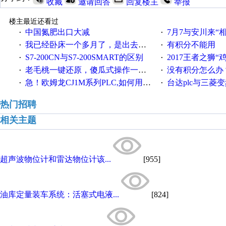
收藏
邀请回答
回复楼主
举报
楼主最近还看过
中国氮肥出口大减
7月7与安川来“
·
·
我已经卧床一个多月了，是出去安装机械手在高速遭遇车祸所致:大家工作都要特别注意啊
有积分不能用
·
·
S7-200CN与S7-200SMART的区别
2017王者之狮“鸡”情签到
·
·
老毛桃一键还原，傻瓜式操作一键轻松备份还原；程序为向导式安装，一键即可实现自动备份或还原系统。
没有积分怎么办
·
·
急！欧姆龙CJ1M系列PLC,如何用时间控制变频器。要求时间在组态王中可以自由输入！拜托各位大神了！
台达plc与三菱
·
·
热门招聘
相关主题
超声波物位计和雷达物位计该...
[955]
油库定量装车系统：活塞式电液...
[824]