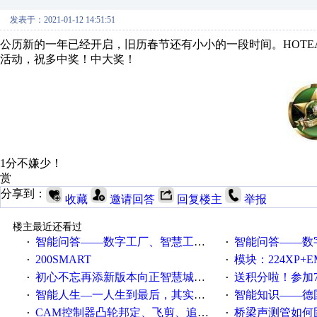
发表于：2021-01-12 14:51:51
公历新的一年已经开启，旧历春节还有小小的一段时间。HOTE
活动，祝多中奖！中大奖！
1分不嫌少！
赏
分享到：
收藏
邀请回答
回复楼主
举报
楼主最近还看过
智能问答——数字工厂、智慧工厂和智能制造三者的区别是什么？
智能问答——数字化工厂与传
·
·
200SMART
模块：224XP+EM223+EM231+EM2
·
·
初心不忘再添新版本向正智慧城市云展厅3.0版亮相
送积分啦！参加7月6日
·
·
智能人生—一人生到最后，其实拼的都是人品
智能知识——德国工业崛起过
·
·
CAM控制器凸轮邦定、飞剪、追剪等C功能块
桥梁声测管如何固定
·
·