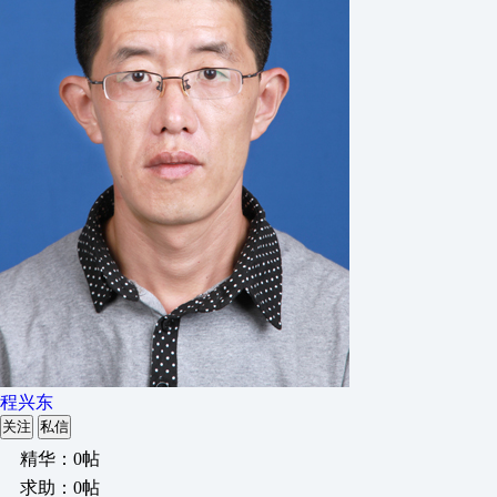
程兴东
关注
私信
精华：0帖
求助：0帖