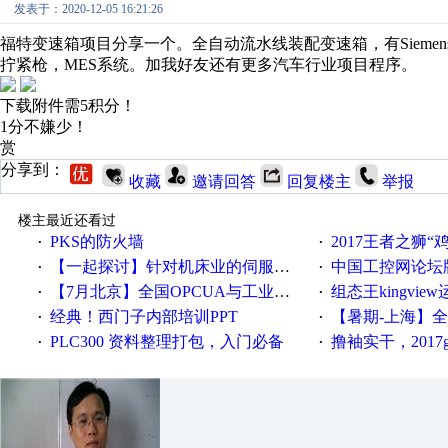
发表于：2020-12-05 16:21:26
福特变速箱项目分享一个。全自动流水线装配变速箱，有Siemens ET20
拧紧枪，MES系统。加我好友还有更多汽车行业项目程序。
下载附件需5积分！
1分不嫌少！
赏
分享到：
收藏
邀请回答
回复楼主
举报
楼主最近还看过
PKS的防火墙
2017王者之狮“鸡”情签到
·
·
【一起探讨】针对机床业的伺服系统发展，您的期望是什么？
中国工控网论坛版块
·
·
【7月北京】全国OPCUA与工业互联技术培训班通知！
组态王kingvi
·
·
经典！西门子内部培训PPT
【暑期-上海】全国工业4.
·
·
PLC300 资料整理打包，入门必备
撸袖实干，2017gongkong
·
·