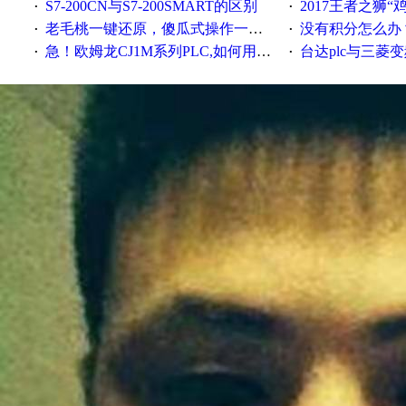
S7-200CN与S7-200SMART的区别
2017王者之狮“鸡”情签到
·
·
老毛桃一键还原，傻瓜式操作一键轻松备份还原；程序为向导式安装，一键即可实现自动备份或还原系统。
没有积分怎么办
·
·
急！欧姆龙CJ1M系列PLC,如何用时间控制变频器。要求时间在组态王中可以自由输入！拜托各位大神了！
台达plc与三菱
·
·