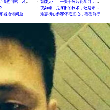
帖！及时更新在线研讨会预告
智能人生—一关于碎片化学习，看这一篇就够了！
·
？
变频器：是陈旧的技术，还是未来的幕后英雄？
·
变频器通讯问题
难忘初心参赛:不忘初心，砥砺前行
·