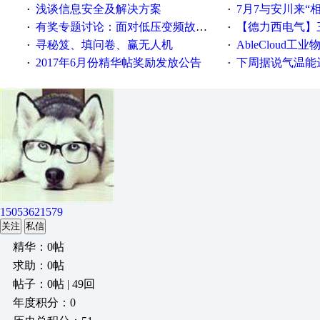
浅谈信息安全及解决方案
7月7与安川来“
·
·
有奖专题讨论：面对低压变频故障，老手是这样解决的！
【德力西电气】三
·
·
寻秘笈、填问卷、赢无人机
AbleCloud工业物
·
·
2017年6月份精华帖奖励发放公告
下周据说气温能
·
·
15053621579
关注
私信
精华：0帖
求助：0帖
帖子：0帖 | 49回
年度积分：0