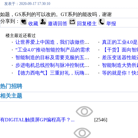
发表于：2020-09-17 17:30:10
如题，GS系列的可以改的。GT系列的能改吗，谢谢
分享到：
收藏
邀请回答
回复楼主
举报
楼主最近还看过
让世界爱上中国造，我们该做些什么
真正的工业4.0是
·
·
“工业4.0”推动智能控制产品的需求
【干货】面向智
·
·
智能制造的目标及需要克服的五个障碍
差压变送器性能达
·
·
步进电机总线控制与脉冲控制优缺点
智能制造大势所趋
·
·
【德力西电气】三重好礼，玩嗨夏日！
等的就是你！快来领
·
·
热门招聘
相关主题
有DIGITAL触摸屏GP编程高手？...
[2546]