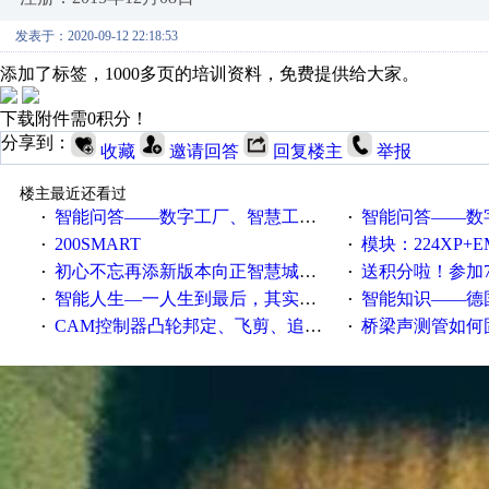
发表于：2020-09-12 22:18:53
添加了标签，1000多页的培训资料，免费提供给大家。
下载附件需0积分！
分享到：
收藏
邀请回答
回复楼主
举报
楼主最近还看过
智能问答——数字工厂、智慧工厂和智能制造三者的区别是什么？
智能问答——数字化工厂与传
·
·
200SMART
模块：224XP+EM223+EM231+EM2
·
·
初心不忘再添新版本向正智慧城市云展厅3.0版亮相
送积分啦！参加7月6日
·
·
智能人生—一人生到最后，其实拼的都是人品
智能知识——德国工业崛起过
·
·
CAM控制器凸轮邦定、飞剪、追剪等C功能块
桥梁声测管如何固定
·
·