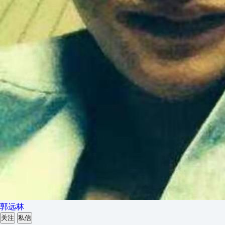
郭远林
关注
私信