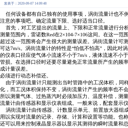
发表于：2020-09-07 14:09:48
任何设备都有自己独有的使用事项，涡街流量计也不例
注意的事项吧。
确定流量下限、选好适当口径。
首先，对工艺提出的流量上、下限和正常流量进行分析，将流
测量范围内，雷诺数Red在2×104-7×106这间。在
超过这一范围将会产生很大的测量误差。涡街流量计可测量上
可达7m/s。涡街流量计的特性是“怕低不怕高”，因此
的仪表口径应使气体小流速不小于7m/s，液体流速不小于
管损。在选择口径时还要尽量避免正常流量所产生的频率
成计量误差。
必须进行动态补偿还。
由于涡街流量计只能测出当时管路中的工况体积，同样
化，而工况体积保持不变，涡街流量计产生的频率也不
所以测量气体、过热蒸汽时必须加压力、温度补偿，测
流量计由传感器和显示仪表组成。一般来说，配套显示
涡街流量计由传感器、计数显示单元、前置放大器组成
用以实现对流量的记录、存储、计算和设置等功能。也
还可以用来控制液晶显示器以显示其测得的瞬时流量和