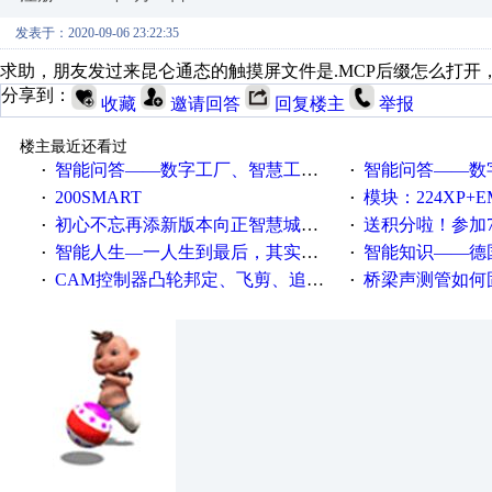
发表于：2020-09-06 23:22:35
求助，朋友发过来昆仑通态的触摸屏文件是.MCP后缀怎么打开
分享到：
收藏
邀请回答
回复楼主
举报
楼主最近还看过
智能问答——数字工厂、智慧工厂和智能制造三者的区别是什么？
智能问答——数字化工厂与传
·
·
200SMART
模块：224XP+EM223+EM231+EM2
·
·
初心不忘再添新版本向正智慧城市云展厅3.0版亮相
送积分啦！参加7月6日
·
·
智能人生—一人生到最后，其实拼的都是人品
智能知识——德国工业崛起过
·
·
CAM控制器凸轮邦定、飞剪、追剪等C功能块
桥梁声测管如何固定
·
·