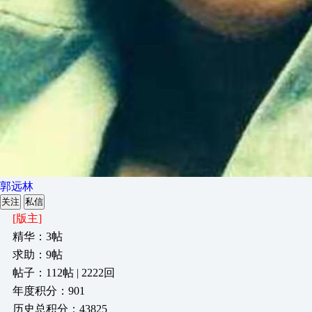
郭远林
关注
私信
[版主]
精华：3帖
求助：9帖
帖子：112帖 | 2222回
年度积分：901
历史总积分：43825