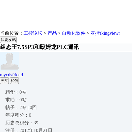
当前位置：
工控论坛
>
产品
>
自动化软件
>
亚控(kingview)
我要发帖
组态王7.5SP3和殴姆龙PLC通讯
mycdsfriend
关注
私信
精华：0帖
求助：0帖
帖子：2帖 | 0回
年度积分：0
历史总积分：39
注册：2012年10月21日