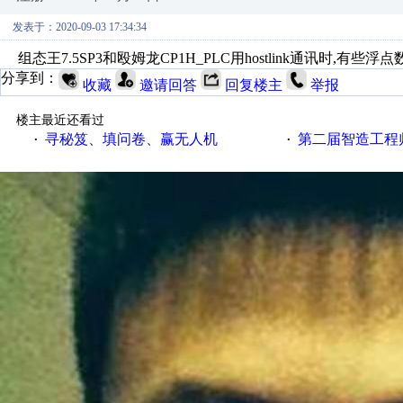
发表于：2020-09-03 17:34:34
组态王7.5SP3和殴姆龙CP1H_PLC用hostlink通讯时
分享到：
收藏
邀请回答
回复楼主
举报
楼主最近还看过
寻秘笈、填问卷、赢无人机
第二届智造工程师节投
·
·