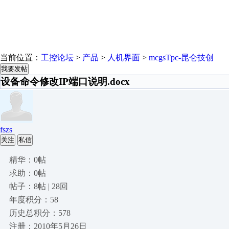
当前位置：
工控论坛
>
产品
>
人机界面
>
mcgsTpc-昆仑技创
我要发帖
设备命令修改IP端口说明.docx
fszs
关注
私信
精华：0帖
求助：0帖
帖子：8帖 | 28回
年度积分：58
历史总积分：578
注册：2010年5月26日