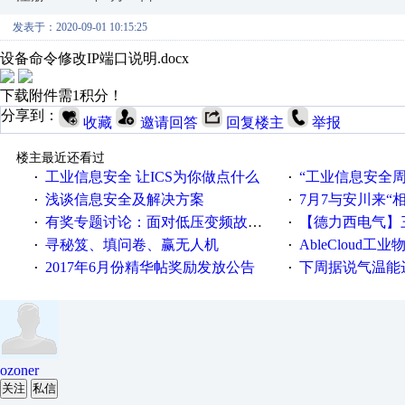
发表于：2020-09-01 10:15:25
设备命令修改IP端口说明.docx
下载附件需1积分！
分享到：
收藏
邀请回答
回复楼主
举报
楼主最近还看过
工业信息安全 让ICS为你做点什么
“工业信息安全周之我见”
·
·
浅谈信息安全及解决方案
7月7与安川来“
·
·
有奖专题讨论：面对低压变频故障，老手是这样解决的！
【德力西电气】三
·
·
寻秘笈、填问卷、赢无人机
AbleCloud工业物
·
·
2017年6月份精华帖奖励发放公告
下周据说气温能
·
·
ozoner
关注
私信