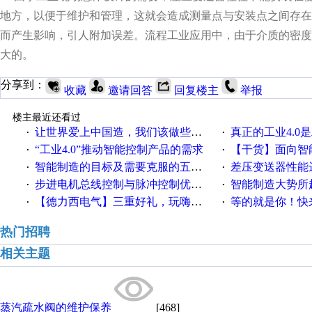
地方，以便于维护和管理，这就会造成测量点与安装点之间存
而产生影响，引人附加误差。流程工业应用中，由于介质的密
大的。
分享到：
收藏
邀请回答
回复楼主
举报
楼主最近还看过
让世界爱上中国造，我们该做些什么
真正的工业4.0是
·
·
“工业4.0”推动智能控制产品的需求
【干货】面向智
·
·
智能制造的目标及需要克服的五个障碍
差压变送器性能达
·
·
步进电机总线控制与脉冲控制优缺点
智能制造大势所趋
·
·
【德力西电气】三重好礼，玩嗨夏日！
等的就是你！快来领
·
·
热门招聘
相关主题
蒸汽疏水阀的维护保养
[468]