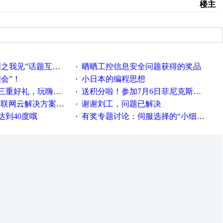
楼主
话题互动获奖名单发布公告
晒晒工控信息安全问题获得的奖品
·
相会”！
小日本的编程思想
·
重好礼，玩嗨夏日！
送积分啦！参加7月6日菲尼克斯在线研讨会即得
·
联网云解决方案实践及应用
谢谢刘工，问题已解决
·
达到40度哦
有奖专题讨论：伺服选择的“小细节大学问”奖励公告
·