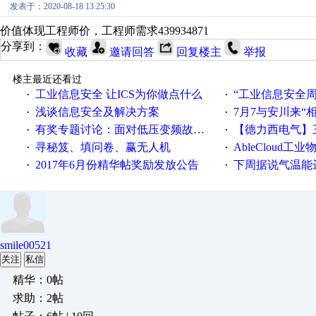
发表于：2020-08-18 13:25:30
价值体现工程师价，工程师需求439934871
分享到：
收藏
邀请回答
回复楼主
举报
楼主最近还看过
工业信息安全 让ICS为你做点什么
“工业信息安全周之我见”
·
·
浅谈信息安全及解决方案
7月7与安川来“
·
·
有奖专题讨论：面对低压变频故障，老手是这样解决的！
【德力西电气】三
·
·
寻秘笈、填问卷、赢无人机
AbleCloud工业物
·
·
2017年6月份精华帖奖励发放公告
下周据说气温能
·
·
smile00521
关注
私信
精华：0帖
求助：2帖