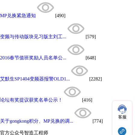
MP兑换紧急通知
[490]
变频与传动版块见习版主刘工...
[579]
2016春节值班奖励人员名单公...
[648]
艾默生SP1404变频器报警OLD1...
[2282]
论坛有奖提议获奖名单公示！
[416]
客服
关于gongkong积分、MP兑换的调...
[774]
官方公众号
智造工程师