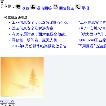
赏
分享到：
收藏
邀请回答
回复楼主
举报
楼主最近还看过
工业信息安全 让ICS为你做点什么
“工业信息安全周之我见”
·
·
浅谈信息安全及解决方案
7月7与安川来“
·
·
有奖专题讨论：面对低压变频故障，老手是这样解决的！
【德力西电气】三
·
·
寻秘笈、填问卷、赢无人机
AbleCloud工业物
·
·
2017年6月份精华帖奖励发放公告
下周据说气温能
·
·
victor329
关注
私信