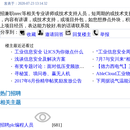
发表于：2020-07-23 13:14:32
招兼职nrec等相关专业讲师或技术支持人员，短周期的或技术
，内容有讲课，或技术支持，或项目外包，如您想挣点外块，
上项目经历，表达能力较好,有的话请联系我
分享到：
收藏
邀请回答
回复楼主
举报
楼主最近还看过
工业信息安全 让ICS为你做点什么
“工业信息安全周之我见”
·
·
浅谈信息安全及解决方案
7月7与安川来“
·
·
有奖专题讨论：面对低压变频故障，老手是这样解决的！
【德力西电气】三
·
·
寻秘笈、填问卷、赢无人机
AbleCloud工业物
·
·
2017年6月份精华帖奖励发放公告
下周据说气温能
·
·
热门招聘
相关主题
招聘plc编程人员
[681]