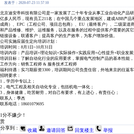
发表于：2020-07-23 11:57:10
北京迪安帝科技有限公司是一家发展了二十年专业从事工业自动化产品研
亿多人民币，现有员工211名；在中国几个重点发展地区，建成ABB产品
成商）、EPC（工程公司、项目总包商）、EU（最终客户）、二级渠道
和产品维修、维护、运维服务，以及在服务的过程中提供客户需要的其它
链接设备，联通客户；提高客户的生产效率，为客户增加价值。
公司实施应届生定向培训计划：
培训时间：8月1日~10月31日
培训内容：产品培训+理论知识+实际操作+实践应用+心性提升+职业发展
培训目标：了解自动化行业的应用要求，掌握电气控制产品的基本性能，
工作方向：销售工程师 & 服务技术工程师
福利待遇：实习期薪资3300，培训期间公司负责住宿，外地来京的往返
招聘要求：
1，学历中专以上；
2，电气工程及相关自动化专业，包括机电一体化；
3，身体健康，吃苦耐劳，对自己有要求，有上进心，有责任心；
联系人：季杰
联系电话：18601079695
1分不嫌少！
赏
分享到：
收藏
邀请回答
回复楼主
举报