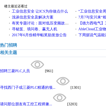
楼主最近还看过
工业信息安全 让ICS为你做点什么
“工业信息安全周之我见”
·
·
浅谈信息安全及解决方案
7月7与安川来“
·
·
有奖专题讨论：面对低压变频故障，老手是这样解决的！
【德力西电气】三
·
·
寻秘笈、填问卷、赢无人机
AbleCloud工业物
·
·
2017年6月份精华帖奖励发放公告
下周据说气温能
·
·
热门招聘
相关主题
招聘三菱PLC人员
[961]
寻找西门子或三菱PLC精通的项...
[1301]
请问那位朋友有工控工程师兼...
[3203]