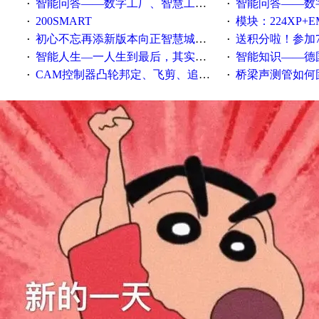
智能问答——数字工厂、智慧工厂和智能制造三者的区别是什么？
智能问答——数字化工厂与传
·
·
200SMART
模块：224XP+EM223+EM231+EM2
·
·
初心不忘再添新版本向正智慧城市云展厅3.0版亮相
送积分啦！参加7月6日
·
·
智能人生—一人生到最后，其实拼的都是人品
智能知识——德国工业崛起过
·
·
CAM控制器凸轮邦定、飞剪、追剪等C功能块
桥梁声测管如何固定
·
·