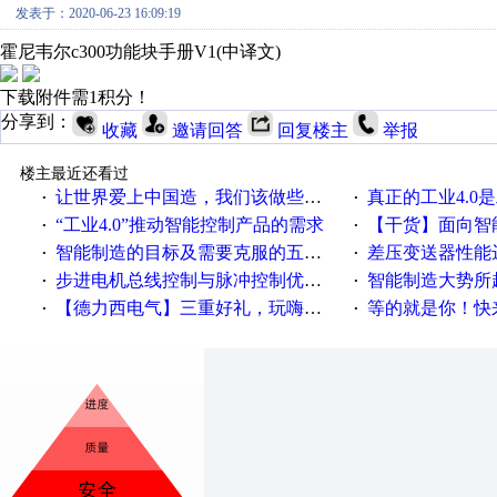
发表于：2020-06-23 16:09:19
霍尼韦尔c300功能块手册V1(中译文)
下载附件需1积分！
分享到：
收藏
邀请回答
回复楼主
举报
楼主最近还看过
让世界爱上中国造，我们该做些什么
真正的工业4.0是
·
·
“工业4.0”推动智能控制产品的需求
【干货】面向智
·
·
智能制造的目标及需要克服的五个障碍
差压变送器性能达
·
·
步进电机总线控制与脉冲控制优缺点
智能制造大势所趋
·
·
【德力西电气】三重好礼，玩嗨夏日！
等的就是你！快来领
·
·