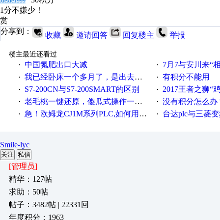
xiexie1999
1分不嫌少！
赏
分享到：
收藏
邀请回答
回复楼主
举报
楼主最近还看过
中国氮肥出口大减
7月7与安川来“
·
·
我已经卧床一个多月了，是出去安装机械手在高速遭遇车祸所致:大家工作都要特别注意啊
有积分不能用
·
·
S7-200CN与S7-200SMART的区别
2017王者之狮“鸡”情签到
·
·
老毛桃一键还原，傻瓜式操作一键轻松备份还原；程序为向导式安装，一键即可实现自动备份或还原系统。
没有积分怎么办
·
·
急！欧姆龙CJ1M系列PLC,如何用时间控制变频器。要求时间在组态王中可以自由输入！拜托各位大神了！
台达plc与三菱
·
·
Smile-lyc
关注
私信
[管理员]
精华：127帖
求助：50帖
帖子：3482帖 | 22331回
年度积分：1963