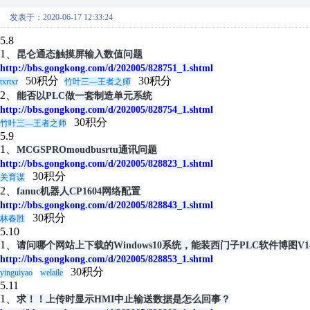
发表于：2020-06-17 12:33:24
5.8
1、
昆仑通态触摸屏输入数值问题
http://bbs.gongkong.com/d/202005/828751_1.shtml
50积分
30积分
txrtxr
竹叶三—王者之师
2、
能否以PLC做一套制造单元系统
http://bbs.gongkong.com/d/202005/828754_1.shtml
30积分
竹叶三—王者之师
5.9
1、
MCGSPROmoudbusrtu通讯问题
http://bbs.gongkong.com/d/202005/828823_1.shtml
30积分
关育谋
2、
fanuc机器人CP1604网络配置
http://bbs.gongkong.com/d/202005/828843_1.shtml
30积分
林春胜
5.10
1、
请问哪个网站上下载的Windows10系统，能装西门子PLC软件博图V1
http://bbs.gongkong.com/d/202005/828853_1.shtml
30积分
yinguiyao
welaile
5.11
1、
求！！上传时显示HMI中止输送数据是怎么回事？