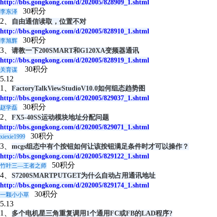
http://bbs.gongkong.com/d/202005/828909_1.shtml
30积分
李东泽
2、
自由通信读取，位置不对
http://bbs.gongkong.com/d/202005/828910_1.shtml
30积分
李旭辉
3、
请教一下200SMART和G120XA变频器通讯
http://bbs.gongkong.com/d/202005/828919_1.shtml
30积分
关育谋
5.12
1、
FactoryTalkViewStudioV10.0如何组态趋势图
http://bbs.gongkong.com/d/202005/829037_1.shtml
30积分
赵学磊
2、
FX5-40SS运动模块地址分配问题
http://bbs.gongkong.com/d/202005/829071_1.shtml
30积分
xiexie1999
3、
mcgs组态中有个按钮如何让该按钮满足条件时才可以操作？
http://bbs.gongkong.com/d/202005/829122_1.shtml
50积分
竹叶三—王者之师
4、
S7200SMARTPUTGET为什么自动占用通讯地址
http://bbs.gongkong.com/d/202005/829174_1.shtml
30积分
一颗小小草
5.13
1、
多个电机星三角重复调用1个通用FC或FB的LAD程序?